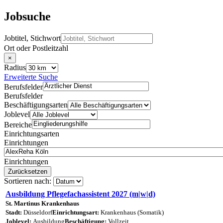
Jobsuche
Jobtitel, Stichwort
Ort oder Postleitzahl
×
Radius
Erweiterte Suche
Berufsfelder
Berufsfelder
Beschäftigungsarten
Joblevel
Bereiche
Einrichtungsarten
Einrichtungen
Einrichtungen
Zurücksetzen
Sortieren nach:
Ausbildung Pflegefachassistent 2027 (m|w|d)
St. Martinus Krankenhaus
Stadt:
Düsseldorf
Einrichtungsart:
Krankenhaus (Somatik)
Joblevel:
Ausbildung
Beschäftigung:
Vollzeit